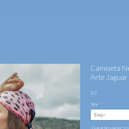
Camiseta Ne
Arte Jaguar
Precio
$ 0
Talla
*
Elegir
¿Qué arte quieres? (co