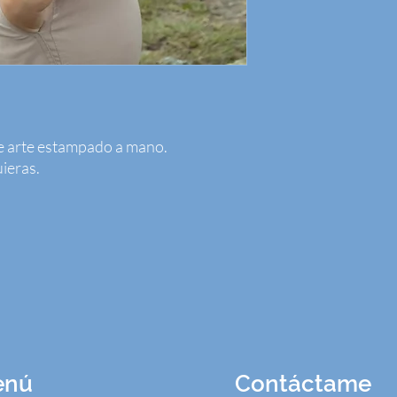
e arte estampado a mano.
ieras.
enú
Contáctame