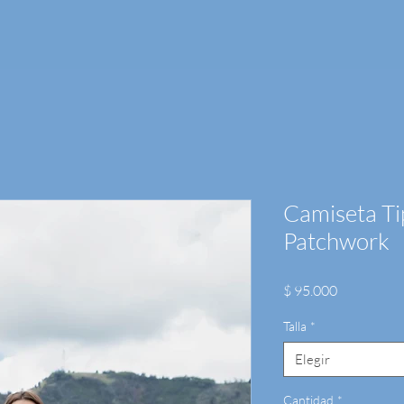
Camiseta Ti
Patchwork
Precio
$ 95.000
Talla
*
Elegir
Cantidad
*