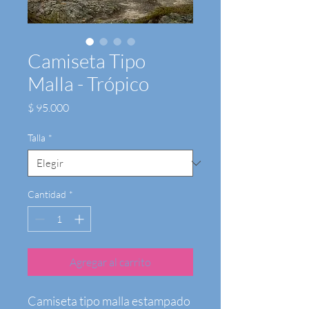
Camiseta Tipo
Malla - Trópico
Precio
$ 95.000
Talla
*
Cantidad
*
Agregar al carrito
Camiseta tipo malla estampado 