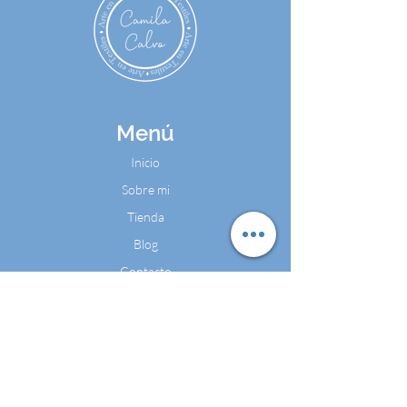
Menú
Inicio
Sobre mi
Tienda
Blog
Contacto
Contáctame
Cel:
+57 324 4486602
WhatsApp: +57 324 4486602
Email:
camilacalvomarketing@gmail.com