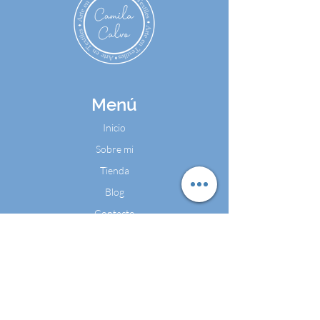
Menú
Inicio
Sobre mi
Tienda
Blog
Contacto
Contáctame
Cel:
+57 324 4486602
WhatsApp: +57 324 4486602
Email:
camilacalvomarketing@gmail.com