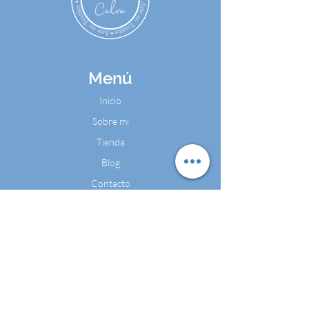
Menú
Inicio
Sobre mi
Tienda
Blog
Contacto
Contáctame
Cel:
+57 324 4486602
WhatsApp: +57 324 4486602
Email:
camilacalvomarketing@gmail.com
Bogotá D.C. - Colombia