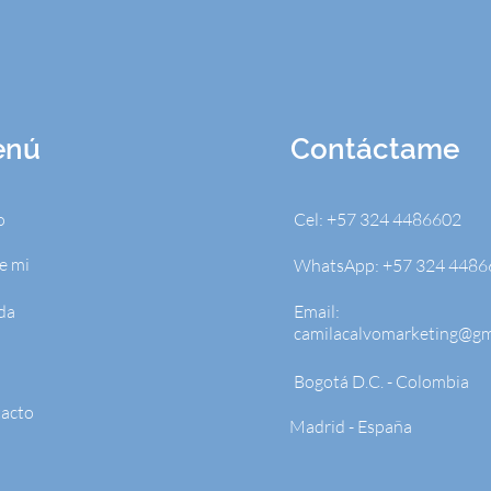
enú
Contáctame
o
Cel: +57 324 4486602
e mi
WhatsApp: +57 324 4486
da
Email:
camilacalvomarketing@gm
Bogotá D.C. - Colombia
acto
Madrid - España