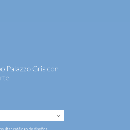
po Palazzo Gris con
rte
nsultar catálogo de diseños