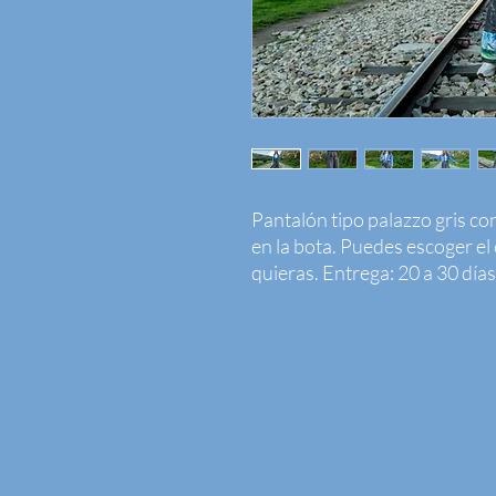
Pantalón tipo palazzo gris co
en la bota. Puedes escoger el c
quieras. Entrega: 20 a 30 días