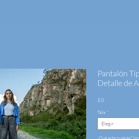
Pantalón Ti
Detalle de A
Precio
$ 0
Talla
*
Elegir
¿Qué arte quieres? (co