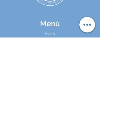
Menú
Inicio
Sobre mi
Tienda
Blog
Contacto
Contáctame
Cel:
+57 324 4486602
WhatsApp: +57 324 4486602
Email:
camilacalvomarketing@gmail.com
Bogotá D.C. - Colombia
Madrid - España