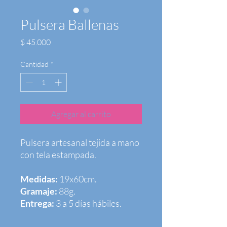
Pulsera Ballenas
Precio
$ 45.000
Cantidad
*
Agregar al carrito
Pulsera artesanal tejida a mano
con tela estampada.
Medidas:
19x60cm.
Gramaje:
88g.
Entrega:
3 a 5 días hábiles.