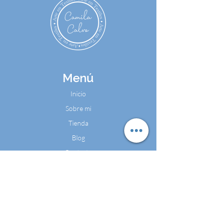
Menú
Inicio
Sobre mi
Tienda
Blog
Contacto
Contáctame
Cel:
+57 324 4486602
WhatsApp: +57 324 4486602