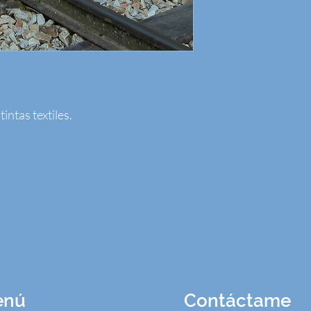
ntas textiles.
enú
Contáctame