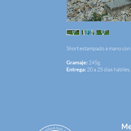
Short estampado a mano con ti
Gramaje:
245g.
Entrega:
20 a 25 días hábiles.
M