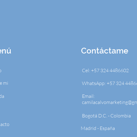
enú
Contáctame
o
Cel: +57 324 4486602
e mi
WhatsApp: +57 324 4486
da
Email:
camilacalvomarketing@gm
Bogotá D.C. - Colombia
acto
Madrid - España