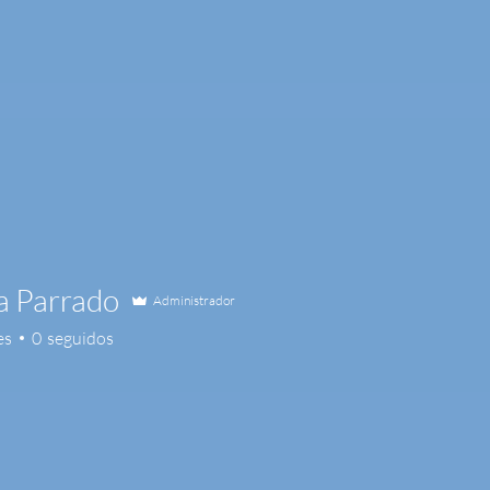
a Parrado
Administrador
es
0
seguidos