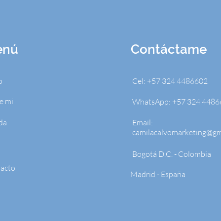
enú
Contáctame
o
Cel: +57 324 4486602
e mi
WhatsApp: +57 324 4486
da
Email:
camilacalvomarketing@gm
Bogotá D.C. - Colombia
acto
Madrid - España